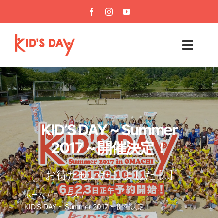
Skip
to
content
Toggl
Navig
HOME
ABOUT
KID’S DAY ~ Summer
EVENTS
2017 ~ 開催決定！
NEWS
お待たせいたしました [...]
TAKE PART
ホーム
ニュース
KID’S DAY ~ Summer 2017 ~ 開催決定！